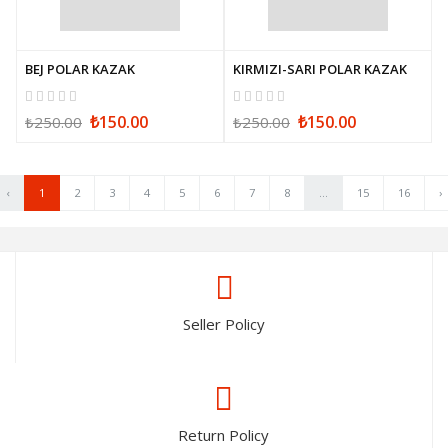
BEJ POLAR KAZAK
KIRMIZI-SARI POLAR KAZAK
₺150.00
₺150.00
₺250.00
₺250.00
‹
1
2
3
4
5
6
7
8
...
15
16
›
Seller Policy
Return Policy