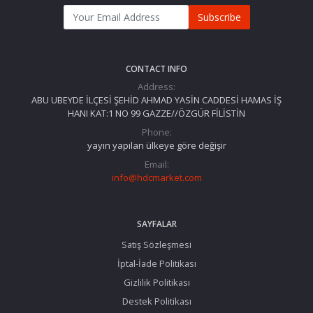
Subscribe
CONTACT INFO
Address:
ABU UBEYDE İLÇESİ ŞEHİD AHMAD YASİN CADDESİ HAMAS İŞ
HANI KAT:1 NO 99 GAZZE//ÖZGÜR FİLİSTİN
Phone:
yayın yapılan ülkeye göre değişir
Email:
info@hdcmarket.com
SAYFALAR
Satış Sözleşmesi
İptal-İade Politikası
Gizlilik Politikası
Destek Politikası