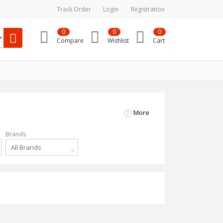
Track Order
Login
Registration
0
0
0
Compare
Wishlist
Cart
More
Brands
All Brands