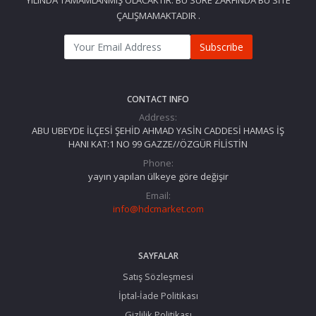
YILINDA TAMAMLANMIŞ OLACAKTIR. BU SÜRE ZARFINDA BU SİTE
ÇALIŞMAMAKTADIR .
Subscribe
CONTACT INFO
Address:
ABU UBEYDE İLÇESİ ŞEHİD AHMAD YASİN CADDESİ HAMAS İŞ
HANI KAT:1 NO 99 GAZZE//ÖZGÜR FİLİSTİN
Phone:
yayın yapılan ülkeye göre değişir
Email:
info@hdcmarket.com
SAYFALAR
Satış Sözleşmesi
İptal-İade Politikası
Gizlilik Politikası