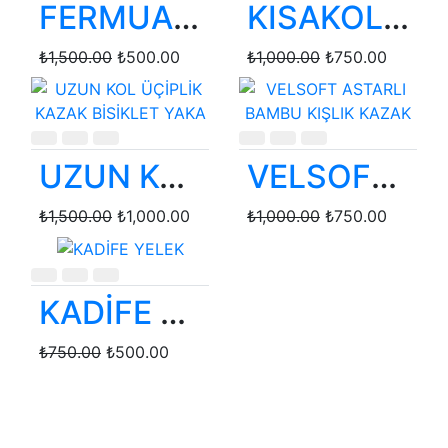
FERMUARLI KIŞLIK GRİ KAZAK
KISAKOL KAMUFLAJ DOKULU TİŞÖRT
₺1,500.00
₺500.00
₺1,000.00
₺750.00
UZUN KOL ÜÇİPLİK KAZAK BİSİKLET YAKA
VELSOFT ASTARLI BAMBU KIŞLIK KAZAK
₺1,500.00
₺1,000.00
₺1,000.00
₺750.00
KADİFE YELEK
₺750.00
₺500.00