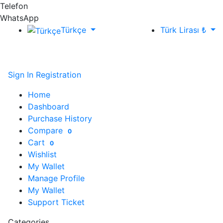
Telefon
WhatsApp
Türkçe
Türk Lirası ₺
Sign In
Registration
Home
Dashboard
Purchase History
Compare
0
Cart
0
Wishlist
My Wallet
Manage Profile
My Wallet
Support Ticket
Categories